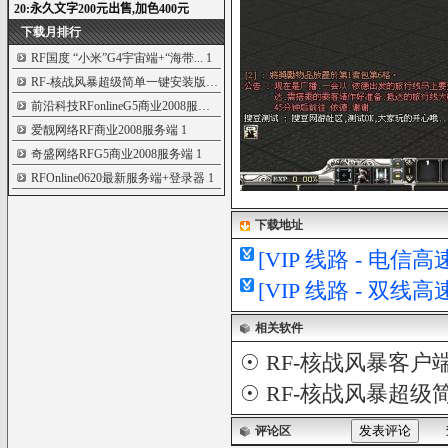
下载月排行
RF国度 “小米”G4宇宙端+“海带...
1
RF-核战风暴超级简单一键安装版+...
1
前沿科技RFonlineG5商业2008服务...
1
爱靓网络RF商业2008服务端
1
奇盛网络RFG5商业2008服务端
1
RFOnline0620最新服务端+登录器
1
下载地址
[VIP 线路 - 电
[VIP 线路 - 双
相关软件
☉
RF-核战风暴客户
☉
RF-核战风暴超级
评论区