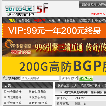
服务器租用
免费
首页
服务器端
手游版本
私服工具
录像教程
登陆器类
网站源码
九到一私服资源下载站
软件搜索
分类
您的位置：
九到一私服资源下载站
->
传奇服务端
传世服务端
RF-核战风暴超级简单一键安装版+
奇迹服务端
魔兽服务端
软件大小:
79.4 MB
千年服务端
传奇3服务端
软件语言:
简体中文