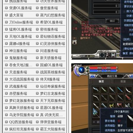
挑战服务端
功夫世界服务端
突袭OL服务端
傲世服务端
盛大富翁
蒸汽幻想服务端
刀Online服务端
希望OL服务端
猛将OL服务端
密传服务端
天地OL服务端
星钻物语服务端
露娜ol服务端
幻灵游侠服务端
神泣服务端
问道服务端
鬼魅服务端
新天骄服务端
吞食天地2服务端
国威OL服务端
天道服务端
战国英雄服务端
大话战国服务端
倚天Ⅱ服务端
武魂服务端
仙侣奇缘服务端
赤壁服务端
梦幻古龙服务端
梦幻龙族服务端
天下无双服务端
凤舞天骄服务端
星愿OL服务端
乌龙学院服务端
真·武侠无双服务端
QQ西游服务端
弹弹堂服务端
疯狂坦克服务端
霸王大陆服务端