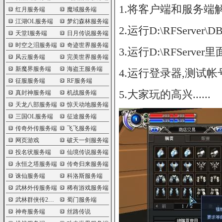
1.将客户端和服务端
红月服务端
魔域服务端
江湖OL服务端
梦幻森林服务端
2.运行D:\RFServer
天堂I服务端
日月传说服务端
时空之泪服务端
奇迹世界服务端
3.运行D:\RFServer里
风云服务端
完美世界服务端
新魔界服务端
海盗王服务端
4.运行登录器,测试帐号:
征服服务端
RF服务端
5.大家玩的高兴......
真封神服务端
机战服务端
天龙八部服务端
惊天动地服务端
三国OL服务端
征途服务端
传奇外传服务端
飞飞服务端
网页游戏
破天一剑服务端
投名状服务端
仙境传说服务端
永恒之塔服务端
传奇归来服务端
诛仙服务端
科洛斯服务端
武林外传服务端
稀有游戏服务端
武林群侠传2服务端
蜀门服务端
神奇服务端
丝路传说