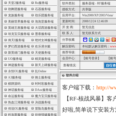
天堂2服务端
Ro服务端
软件类别:
服务器端 - RF服务端
劲舞团服务端
石器服务端
授权方式:
共享版
龙族服务端
劲乐团服务端
应用平台:
Win2000/XP/2003/Vista/
更新时间:
2008/12/24 12:46:09
美丽世界服务端
泡泡堂服务端
开 发 商:
暂无信息
英雄王座服务端
大话西游服务端
联 系 人:
暂无联系方式
坦克宝贝服务端
墨香服务端
分享收藏
倚天I服务端
绝对女神服务端
梦幻西游服务端
欢乐潜水艇
解压密码:
本站默认解压密码：
www
推荐等级:
新英雄门服务端
天使服务端
会员中心:
【账号登录】
【账
UO服务端
精灵服务端
神迹服务端
新天上碑服务端
查毒情况:
永恒OL服务端
乱Online
软件介绍
A3服务端
骑士服务端
棋牌源码
时时彩服务端
客户端下载：
http://
神话服务端
DAoc服务端
命运服务端
魔力宝贝服务端
【RF-核战风暴】客
热血江湖服务端
决战服务端
好啦,简单说下安装方
传说OL服务端
冒险岛服务端
科洛斯服务端
剑侠情缘服务端