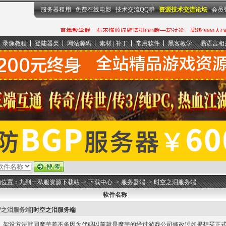
服务器租用
免费在线电影
技术交流QQ群
资源技术交流论坛
会员
录像教程
登陆器类
网站源码
素材 | 补丁
常用软件
黑客教学
易语言相
的位置：
九到一私服资源下载站
->
下载中心
->
服务器端
->
时空之泪服务端
软件名称
空之泪服务端
]
时空之泪服务端
架设方法就同魔芋差不多因为代码以前就是魔芋的经过游戏公司修改过如果想买正