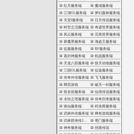
红月服务端
魔域服务端
江湖OL服务端
梦幻森林服务端
天堂I服务端
日月传说服务端
时空之泪服务端
奇迹世界服务端
风云服务端
完美世界服务端
新魔界服务端
海盗王服务端
征服服务端
RF服务端
真封神服务端
机战服务端
天龙八部服务端
惊天动地服务端
三国OL服务端
征途服务端
传奇外传服务端
飞飞服务端
网页游戏
破天一剑服务端
投名状服务端
仙境传说服务端
永恒之塔服务端
传奇归来服务端
诛仙服务端
科洛斯服务端
武林外传服务端
稀有游戏服务端
武林群侠传2服务端
蜀门服务端
神奇服务端
丝路传说