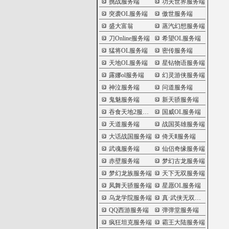
挑战服务端
功夫世界服务端
突袭OL服务端
傲世服务端
盛大富翁
蒸汽幻想服务端
刀Online服务端
希望OL服务端
猛将OL服务端
密传服务端
天地OL服务端
星钻物语服务端
露娜ol服务端
幻灵游侠服务端
神泣服务端
问道服务端
鬼魅服务端
新天骄服务端
吞食天地2服务端
国威OL服务端
天道服务端
战国英雄服务端
大话战国服务端
倚天Ⅱ服务端
武魂服务端
仙侣奇缘服务端
赤壁服务端
梦幻古龙服务端
梦幻龙族服务端
天下无双服务端
凤舞天骄服务端
星愿OL服务端
乌龙学院服务端
真·武侠无双服务端
QQ西游服务端
弹弹堂服务端
疯狂坦克服务端
霸王大陆服务端