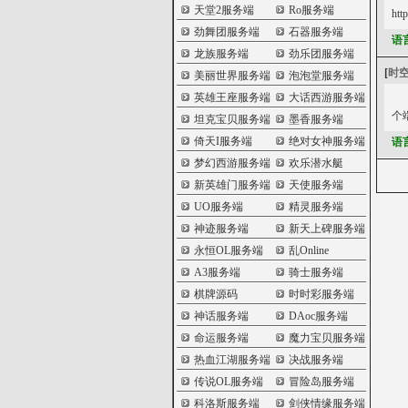
天堂2服务端
Ro服务端
htt
劲舞团服务端
石器服务端
语
龙族服务端
劲乐团服务端
[
时
美丽世界服务端
泡泡堂服务端
英雄王座服务端
大话西游服务端
个
坦克宝贝服务端
墨香服务端
倚天I服务端
绝对女神服务端
语
梦幻西游服务端
欢乐潜水艇
新英雄门服务端
天使服务端
UO服务端
精灵服务端
神迹服务端
新天上碑服务端
永恒OL服务端
乱Online
A3服务端
骑士服务端
棋牌源码
时时彩服务端
神话服务端
DAoc服务端
命运服务端
魔力宝贝服务端
热血江湖服务端
决战服务端
传说OL服务端
冒险岛服务端
科洛斯服务端
剑侠情缘服务端