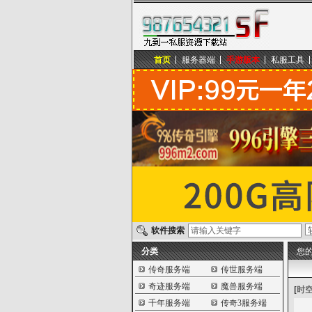
首页
服务器端
手游版本
私服工具
九到一私服资源下载站
软件搜索
分类
您
传奇服务端
传世服务端
奇迹服务端
魔兽服务端
[
时
千年服务端
传奇3服务端