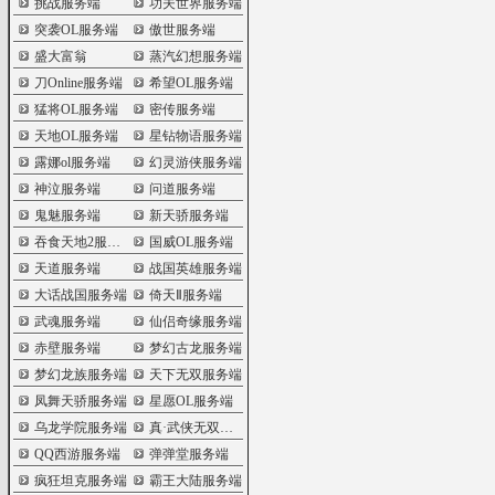
挑战服务端
功夫世界服务端
突袭OL服务端
傲世服务端
盛大富翁
蒸汽幻想服务端
刀Online服务端
希望OL服务端
猛将OL服务端
密传服务端
天地OL服务端
星钻物语服务端
露娜ol服务端
幻灵游侠服务端
神泣服务端
问道服务端
鬼魅服务端
新天骄服务端
吞食天地2服务端
国威OL服务端
天道服务端
战国英雄服务端
大话战国服务端
倚天Ⅱ服务端
武魂服务端
仙侣奇缘服务端
赤壁服务端
梦幻古龙服务端
梦幻龙族服务端
天下无双服务端
凤舞天骄服务端
星愿OL服务端
乌龙学院服务端
真·武侠无双服务端
QQ西游服务端
弹弹堂服务端
疯狂坦克服务端
霸王大陆服务端