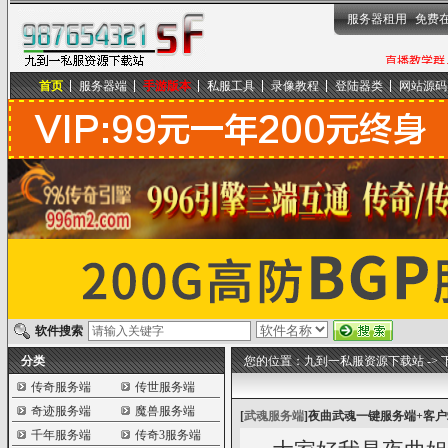
服务器租用
免费
首页
服务器端
手游版本
私服工具
录像教程
登陆器类
网站源码
九到一私服资源下载站
软件搜索
分类
您的位置：
九到一私服资源下载站
->
传奇服务端
传世服务端
奇迹服务端
魔兽服务端
[
武魂服务端
]
夜曲武魂一键服务端+客户
千年服务端
传奇3服务端