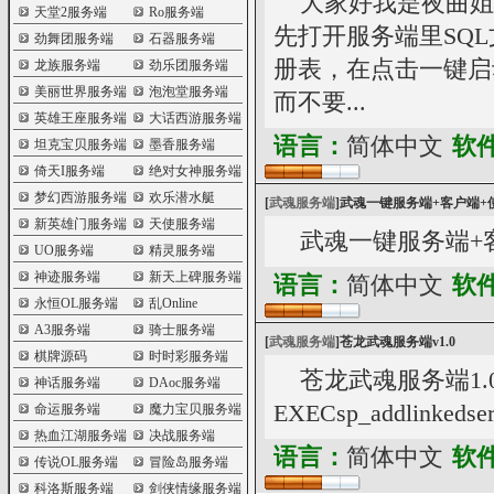
大家好我是夜曲姐
天堂2服务端
Ro服务端
先打开服务端里SQ
劲舞团服务端
石器服务端
册表，在点击一键启
龙族服务端
劲乐团服务端
美丽世界服务端
泡泡堂服务端
而不要...
英雄王座服务端
大话西游服务端
语言：
简体中文
软
坦克宝贝服务端
墨香服务端
倚天I服务端
绝对女神服务端
梦幻西游服务端
欢乐潜水艇
[
武魂服务端
]
武魂一键服务端+客户端+
新英雄门服务端
天使服务端
武魂一键服务端+
UO服务端
精灵服务端
神迹服务端
新天上碑服务端
语言：
简体中文
软
永恒OL服务端
乱Online
A3服务端
骑士服务端
[
武魂服务端
]
苍龙武魂服务端v1.0
棋牌源码
时时彩服务端
苍龙武魂服务端1.
神话服务端
DAoc服务端
EXECsp_addlinkedser
命运服务端
魔力宝贝服务端
热血江湖服务端
决战服务端
语言：
简体中文
软
传说OL服务端
冒险岛服务端
科洛斯服务端
剑侠情缘服务端