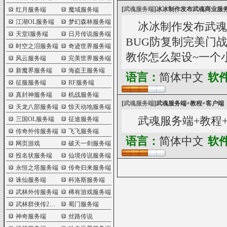
[
武魂服务端
]
冰冰制作发布武魂商业服务
红月服务端
魔域服务端
江湖OL服务端
梦幻森林服务端
冰冰制作发布武魂
天堂I服务端
日月传说服务端
BUG防复制完美门
时空之泪服务端
奇迹世界服务端
教你怎么架设~一个小
风云服务端
完美世界服务端
新魔界服务端
海盗王服务端
语言：
简体中文
软
征服服务端
RF服务端
真封神服务端
机战服务端
[
武魂服务端
]
武魂服务端+教程+客户端
天龙八部服务端
惊天动地服务端
武魂服务端+教程
三国OL服务端
征途服务端
传奇外传服务端
飞飞服务端
语言：
简体中文
软
网页游戏
破天一剑服务端
投名状服务端
仙境传说服务端
永恒之塔服务端
传奇归来服务端
诛仙服务端
科洛斯服务端
武林外传服务端
稀有游戏服务端
武林群侠传2服务端
蜀门服务端
神奇服务端
丝路传说