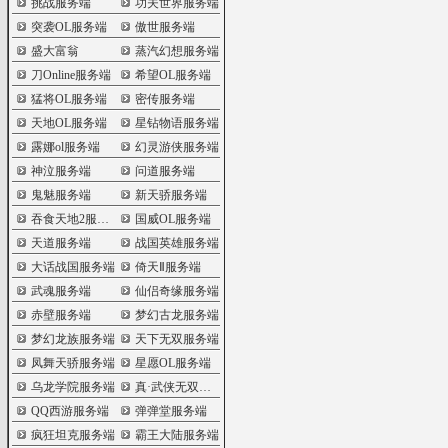
挑战服务端
功夫世界服务端
突袭OL服务端
傲世服务端
盛大富翁
蒸汽幻想服务端
刀Online服务端
希望OL服务端
猛将OL服务端
密传服务端
天地OL服务端
星钻物语服务端
露娜ol服务端
幻灵游侠服务端
神泣服务端
问道服务端
鬼魅服务端
新天骄服务端
吞食天地2服务端
国威OL服务端
天道服务端
战国英雄服务端
大话战国服务端
倚天Ⅱ服务端
武魂服务端
仙侣奇缘服务端
赤壁服务端
梦幻古龙服务端
梦幻龙族服务端
天下无双服务端
凤舞天骄服务端
星愿OL服务端
乌龙学院服务端
真·武侠无双服务端
QQ西游服务端
弹弹堂服务端
疯狂坦克服务端
霸王大陆服务端