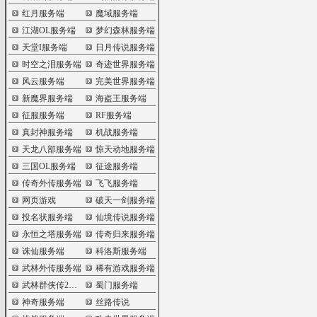
红月服务端
魔域服务端
江湖OL服务端
梦幻森林服务端
天堂I服务端
日月传说服务端
时空之泪服务端
奇迹世界服务端
风云服务端
完美世界服务端
新魔界服务端
海盗王服务端
征服服务端
RF服务端
真封神服务端
机战服务端
天龙八部服务端
惊天动地服务端
三国OL服务端
征途服务端
传奇外传服务端
飞飞服务端
网页游戏
破天一剑服务端
投名状服务端
仙境传说服务端
永恒之塔服务端
传奇归来服务端
诛仙服务端
科洛斯服务端
武林外传服务端
稀有游戏服务端
武林群侠传2服务端
蜀门服务端
神奇服务端
丝路传说