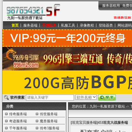
服务器租用
免费
首页
服务器端
手游版本
私服工具
录像教程
登陆器类
网站源码
九到一私服资源下载站
软件搜索
分类
您的位置：
九到一私服资源下载站
->
传奇服务端
传世服务端
奇迹服务端
魔兽服务端
[
坦克宝贝服务端
]
453坦克大战服务端
千年服务端
传奇3服务端