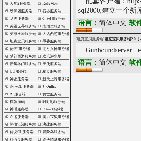
配套客户端：http://w
天堂2服务端
Ro服务端
sql2000,建立一个新库ta
劲舞团服务端
石器服务端
龙族服务端
劲乐团服务端
语言：
简体中文
软
美丽世界服务端
泡泡堂服务端
英雄王座服务端
大话西游服务端
[
坦克宝贝服务端
]
坦克宝贝服务端2.0
坦克宝贝服务端
墨香服务端
Gunboundserverfile
倚天I服务端
绝对女神服务端
梦幻西游服务端
欢乐潜水艇
语言：
简体中文
软
新英雄门服务端
天使服务端
UO服务端
精灵服务端
神迹服务端
新天上碑服务端
永恒OL服务端
乱Online
A3服务端
骑士服务端
棋牌源码
时时彩服务端
神话服务端
DAoc服务端
命运服务端
魔力宝贝服务端
热血江湖服务端
决战服务端
传说OL服务端
冒险岛服务端
科洛斯服务端
剑侠情缘服务端