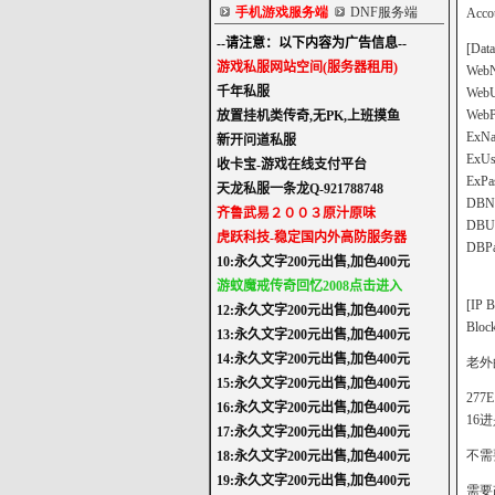
手机游戏服务端
DNF服务端
Acco
[Data
WebN
WebU
WebP
ExNa
ExUs
ExPa
DBNa
DBUs
DBPa
[IP B
Bloc
老外的
277E
16
不需
需要改