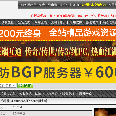
服务器租用
免费在线电影
技术交流QQ群
资源技术交流论坛
会员
录像教程
登陆器类
网站源码
素材 | 补丁
常用软件
黑客教学
易语言相
的位置：
九到一私服资源下载站
->
下载中心
->
服务器端
->
RF服务端
沿科技RFonlineG5商业2008服务端
大小:
16.7 MB
语言:
简体中文