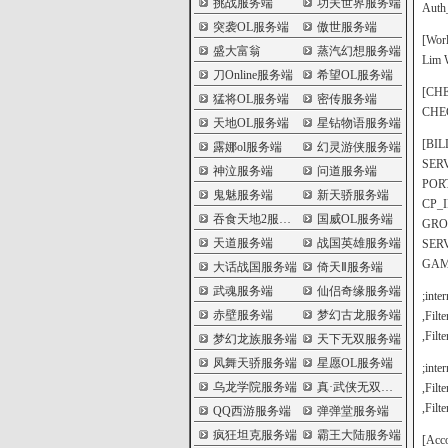
挑战服务端
功夫世界服务端
Auth
突袭OL服务端
傲世服务端
[Worl
盛大富翁
蒸汽幻想服务端
Lim 
刀Online服务端
希望OL服务端
[CH
猛将OL服务端
密传服务端
CHE
天地OL服务端
星钻物语服务端
[BI
露娜ol服务端
幻灵游侠服务端
SERV
神泣服务端
问道服务端
POR
鬼魅服务端
新天骄服务端
CP_
吞食天地2服务端
国威OL服务端
GRO
天道服务端
战国英雄服务端
SER
GAM
大话战国服务端
倚天Ⅱ服务端
武魂服务端
仙侣奇缘服务端
;inter
赤壁服务端
梦幻古龙服务端
,Filt
,Filt
梦幻龙族服务端
天下无双服务端
凤舞天骄服务端
星愿OL服务端
;inter
乌龙学院服务端
真·武侠无双服务端
,Filt
,Filt
QQ西游服务端
弹弹堂服务端
疯狂坦克服务端
霸王大陆服务端
[Acc