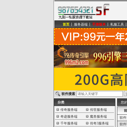
首页
服务器端
手游版本
私服工具
九到一私服资源下载站
软件搜索
分类
您
传奇服务端
传世服务端
前
奇迹服务端
魔兽服务端
软件
千年服务端
传奇3服务端
软件