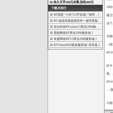
100
下载月排行
RF国度 “小米”G4宇宙端+“海带...
1
建立
RF-核战风暴超级简单一键安装版+...
1
这个
前沿科技RFonlineG5商业2008服务...
1
爱靓网络RF商业2008服务端
1
写脚
奇盛网络RFG5商业2008服务端
1
- 
RFOnline0620最新服务端+登录器
1
RF
好卡
呃。
RFW
..
只能