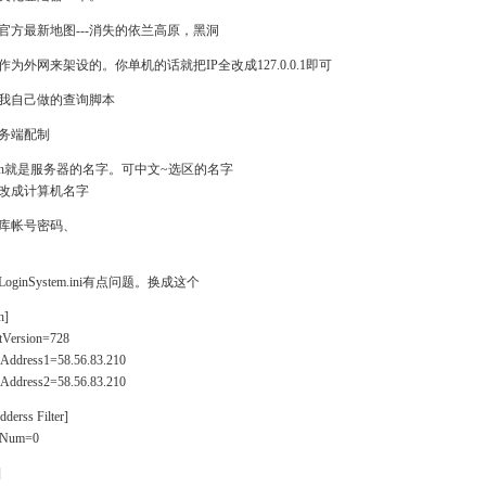
官方最新地图---消失的依兰高原，黑洞
作为外网来架设的。你单机的话就把IP全改成127.0.0.1即可
我自己做的查询脚本
务端配制
ean就是服务器的名字。可中文~选区的名字
改成计算机名字
库帐号密码、
oginSystem.ini有点问题。换成这个
h]
tVersion=728
hAddress1=58.56.83.210
hAddress2=58.56.83.210
dderss Filter]
erNum=0
]