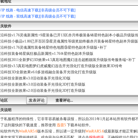
下载地址
[VIP 线路 - 电信高速下载][非高级会员不可下载]
[VIP 线路 - 双线高速下载][非高级会员不可下载]
相关软件
沿科技v1.76灵魂新属性+9星装备已开13区赤月终极装备铸星特色副本小极品升级版
沿科技小极品v1.80已开百区⑨星灵魂属性等级奖励终极赤月装备铸星特色副本升级
沿科技v1.76灵魂属性装备铸星特色地图⑨星特色副本升级版+补丁
沿科技装备铸星疯狂极品新属性v1.76⑨星特色副本升级版
沿科技2011全新梦幻3D效果v4.5真彩地图魔幻连击超酷靓装升级版传奇服务端+补丁
沿科技v3.5真彩地图梦幻虎威魔幻连击开光强化打造升级版全新效果3D传奇
沿科技3D全新效果v6.0多游戏融合装备开光强化打造升级版
沿科技全新效果v3.0活动装备开光强化3D版
沿科技全新效果v3.0活动装备开光强化3D打造升级版
沿科技全新效果v2.0活动装备开光强化3D打造升级版
评论区
查看评论...
相关说明
由于私服程序的特殊性，它非常容易被杀毒误报，所以自2011年1月起本站所有软件
为了达到最快的下载速度，推荐使用
迅雷5
下载本站软件。
本站软件均为
WinRAR5.6
版本压缩，所以请一定升级到
WinRAR5.6
或最新版才能正常解
如果您发现下载链接错误，或内容与分类不匹配，请点击
报告错误
。正确报错10个我们