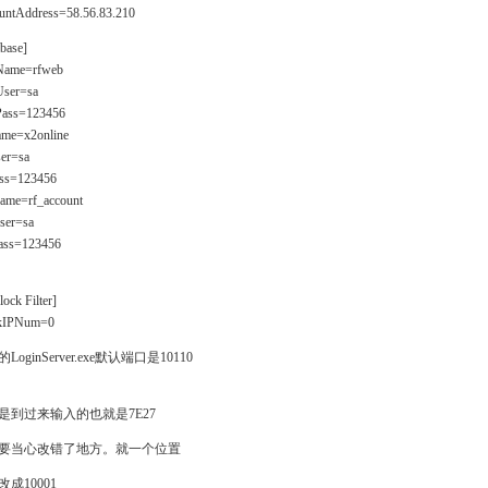
untAddress=58.56.83.210
base]
ame=rfweb
ser=sa
ass=123456
me=x2online
er=sa
ss=123456
me=rf_account
er=sa
ss=123456
lock Filter]
kIPNum=0
LoginServer.exe默认端口是10110
进是到过来输入的也就是7E27
要当心改错了地方。就一个位置
成10001