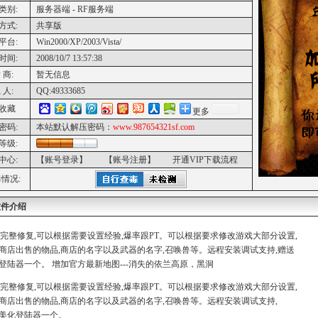
类别:
服务器端 - RF服务端
方式:
共享版
平台:
Win2000/XP/2003/Vista/
时间:
2008/10/7 13:57:38
 商:
暂无信息
 人:
QQ:49333685
收藏
更多
密码:
本站默认解压密码：
www.987654321sf.com
等级:
中心:
【账号登录】
【账号注册】
开通VIP下载流程
情况:
软件介绍
G完整修复,可以根据需要设置经验,爆率跟PT。可以根据要求修改游戏大部分设置,
商店出售的物品,商店的名字以及武器的名字,召唤兽等。远程安装调试支持,赠送
登陆器一个。 增加官方最新地图---消失的依兰高原，黑洞
G完整修复,可以根据需要设置经验,爆率跟PT。可以根据要求修改游戏大部分设置,
商店出售的物品,商店的名字以及武器的名字,召唤兽等。远程安装调试支持,
美化登陆器一个。