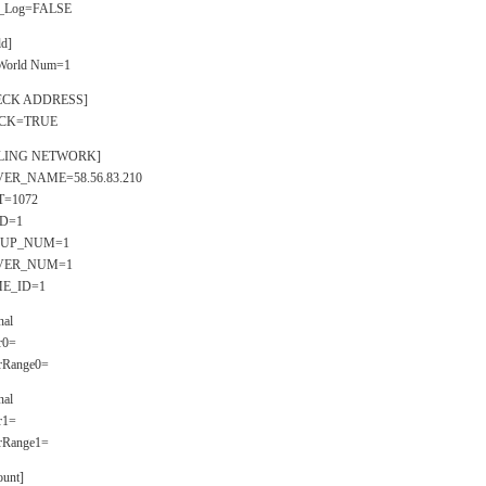
_Log=FALSE
d]
World Num=1
ECK ADDRESS]
CK=TRUE
LLING NETWORK]
ER_NAME=58.56.83.210
T=1072
ID=1
UP_NUM=1
VER_NUM=1
E_ID=1
nal
er0=
erRange0=
nal
er1=
erRange1=
ount]