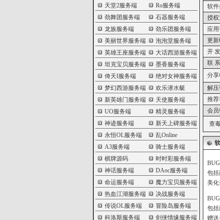
天堂2服务端
Ro服务端
软件
劲舞团服务端
石器服务端
授权
龙族服务端
劲乐团服务端
应用
更新
美丽世界服务端
泡泡堂服务端
开 发
英雄王座服务端
大话西游服务端
联 系
坦克宝贝服务端
墨香服务端
分享
倚天I服务端
绝对女神服务端
梦幻西游服务端
欢乐潜水艇
解压
推荐
新英雄门服务端
天使服务端
会员
UO服务端
精灵服务端
神迹服务端
新天上碑服务端
查毒
永恒OL服务端
乱Online
A3服务端
骑士服务端
棋牌源码
时时彩服务端
BU
神话服务端
DAoc服务端
包括
命运服务端
魔力宝贝服务端
美化
热血江湖服务端
决战服务端
BU
传说OL服务端
冒险岛服务端
包括
科洛斯服务端
剑侠情缘服务端
赠送