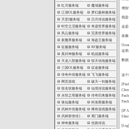
红月服务端
魔域服务端
增加
江湖OL服务端
梦幻森林服务端
我是
天堂I服务端
日月传说服务端
时空之泪服务端
奇迹世界服务端
这是
风云服务端
完美世界服务端
改服
新魔界服务端
海盗王服务端
Oc
征服服务端
RF服务端
这里
真封神服务端
机战服务端
数据
天龙八部服务端
惊天动地服务端
三国OL服务端
征途服务端
传奇外传服务端
飞飞服务端
这个L
网页游戏
破天一剑服务端
[Patc
投名状服务端
仙境传说服务端
Clien
永恒之塔服务端
传奇归来服务端
Patc
Patc
诛仙服务端
科洛斯服务端
武林外传服务端
稀有游戏服务端
[IP A
武林群侠传2服务端
蜀门服务端
Filt
神奇服务端
丝路传说
[Log