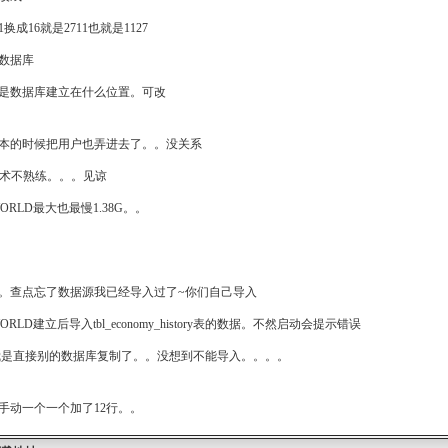
01换成16就是2711也就是1127
数据库
是数据库建立在什么位置。可改
本的时候把用户也弄进去了。。没关系
-|技术不熟练。。。见谅
WORLD最大也最慢1.38G。。
。查点忘了数据源我已经导入过了~你们自己导入
ORLD建立后导入tbl_economy_history表的数据。不然启动会提示错误
...我是直接别的数据库复制了。。没想到不能导入。。。。
手动一个一个加了12行。。