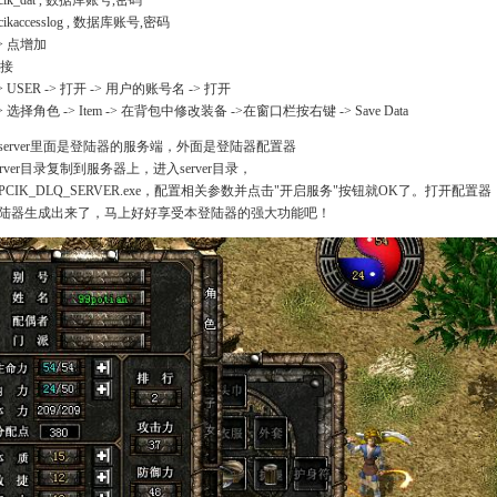
k_dat , 数据库账号,密码
kaccesslog , 数据库账号,密码
 点增加
连接
USER -> 打开 -> 用户的账号名 -> 打开
选择角色 -> Item -> 在背包中修改装备 ->在窗口栏按右键 -> Save Data
server里面是登陆器的服务端，外面是登陆器配置器
erver目录复制到服务器上，进入server目录，
PCIK_DLQ_SERVER.exe，配置相关参数并点击"开启服务"按钮就OK了。打开
陆器生成出来了，马上好好享受本登陆器的强大功能吧！