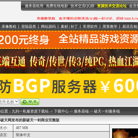
服务器租用
免费在线电影
技术交流QQ群
资源技术交流论坛
会员
录像教程
登陆器类
网站源码
素材 | 补丁
常用软件
黑客教学
易语言相
的位置：
九到一私服资源下载站
->
下载中心
->
服务器端
->
破天一剑服务端
9破天网发布的新破天一剑商业完整版
大小:
487 MB
语言:
简体中文