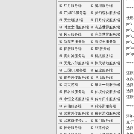
红月服务端
魔域服务端
****
江湖OL服务端
梦幻森林服务端
使用
天堂I服务端
日月传说服务端
pcik
时空之泪服务端
奇迹世界服务端
pcik_
风云服务端
完美世界服务端
pcik_
新魔界服务端
海盗王服务端
pcik_
pcika
征服服务端
RF服务端
pcikp
真封神服务端
机战服务端
天龙八部服务端
惊天动地服务端
****
三国OL服务端
征途服务端
还原
传奇外传服务端
飞飞服务端
在数
网页游戏
破天一剑服务端
选择
选择:
投名状服务端
仙境传说服务端
还原
永恒之塔服务端
传奇归来服务端
诛仙服务端
科洛斯服务端
****
武林外传服务端
稀有游戏服务端
添加
武林群侠传2服务端
蜀门服务端
点:开始
神奇服务端
丝路传说
选择: