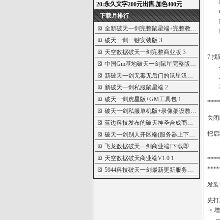
DBIP
GAME
下载月排行
MON
全新破天一剑完整鼠星端+完整教程...
4
BAC
破天一剑一键安装版
3
->
天空数据破天一剑完整商业版
3
7.找
中国Gm基地破天一剑鼠星完整版服...
3
在 
新破天一剑无毒无后门的鼠星汉化...
2
左边 G
左边 L
新破天一剑私服鼠星端
2
破天一剑虎星版+GM工具包
1
****
破天一剑私服单机版+录像架设教程...
1
关闭
蓝边科技发布的破天神圣合成商业...
1
把启
破天一剑别人开区端(服务器上下载...
1
飞龙数据破天一剑商业端[下载即可...
1
天空数据破天商业端V1.0
1
***
****
5944科技破天一剑最新更新服务端...
1
发装
先打开
-> 