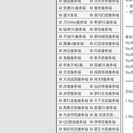
名称:
挑战服务端
功夫世界服务端
->
突袭OL服务端
傲世服务端
-> 
盛大富翁
蒸汽幻想服务端
刀Online服务端
希望OL服务端
****
猛将OL服务端
密传服务端
天地OL服务端
星钻物语服务端
修改I
SkyB
露娜ol服务端
幻灵游侠服务端
SkyB
神泣服务端
问道服务端
SkyB
鬼魅服务端
新天骄服务端
SkyB
吞食天地2服务端
国威OL服务端
SkyB
天道服务端
战国英雄服务端
SkyB
大话战国服务端
倚天Ⅱ服务端
****
武魂服务端
仙侣奇缘服务端
启动
赤壁服务端
梦幻古龙服务端
梦幻龙族服务端
天下无双服务端
1.Sky
暂
凤舞天骄服务端
星愿OL服务端
乌龙学院服务端
真·武侠无双服务端
2.Sky
QQ西游服务端
弹弹堂服务端
Admi
Admi
疯狂坦克服务端
霸王大陆服务端