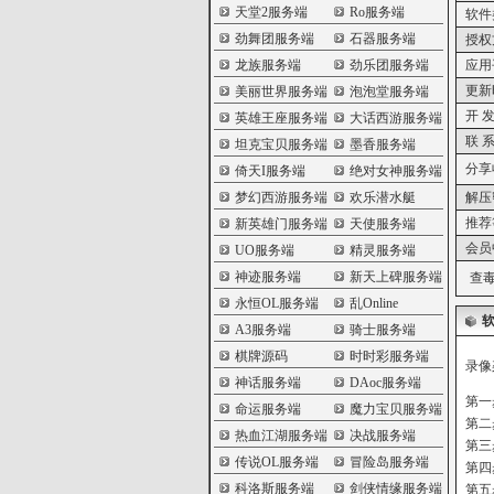
天堂2服务端
Ro服务端
软件
劲舞团服务端
石器服务端
授权
龙族服务端
劲乐团服务端
应用
更新
美丽世界服务端
泡泡堂服务端
开 发
英雄王座服务端
大话西游服务端
联 系
坦克宝贝服务端
墨香服务端
分享
倚天I服务端
绝对女神服务端
梦幻西游服务端
欢乐潜水艇
解压
推荐
新英雄门服务端
天使服务端
会员
UO服务端
精灵服务端
神迹服务端
新天上碑服务端
查毒
永恒OL服务端
乱Online
A3服务端
骑士服务端
棋牌源码
时时彩服务端
录像
神话服务端
DAoc服务端
第一步
命运服务端
魔力宝贝服务端
第二
热血江湖服务端
决战服务端
第三
传说OL服务端
冒险岛服务端
第四
科洛斯服务端
剑侠情缘服务端
第五