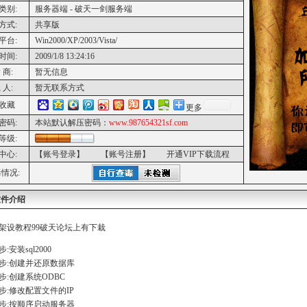
类别:
服务器端 - 破天一剑服务端
方式:
共享版
平台:
Win2000/XP/2003/Vista/
时间:
2009/1/8 13:24:16
 商:
暂无信息
 人:
暂无联系方式
收藏
更多
密码:
本站默认解压密码：
www.987654321sf.com
等级:
中心:
【账号登录】
【账号注册】
开通VIP下载流程
情况:
软件介绍
架设教程99破天论坛上有下栽
:安装sql2000
步:创建并还原数据库
步:创建系统ODBC
步:修改配置文件的IP
步:按顺序启动服务器