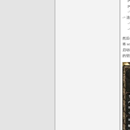
pci
pci
->
-> 
-> 
-> 
然后
将 s
启动
的登