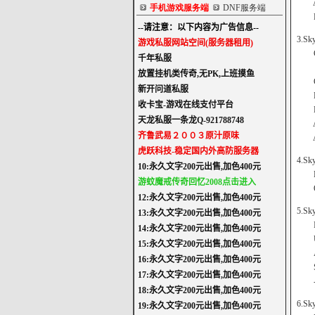
Admi
手机游戏服务端
DNF服务端
DB M
3.Sky
Clie
Por
Gate
Data
Data
Admi
Admi
4.Sk
Host
ODB
5.Sk
IP :
Use
Acc
Seri
->
6.Sk