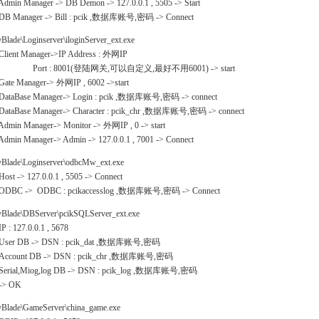
n Manager -> DB Demon -> 127.0.0.1 , 5505 -> Start
anager -> Bill : pcik ,数据库账号,密码 -> Connect
Blade\Loginserver\iloginServer_ext.exe
nt Manager->IP Address : 外网IP
t : 8001(登陆网关,可以自定义,最好不用6001) -> start
 Manager-> 外网IP , 6002 ->start
Base Manager-> Login : pcik ,数据库账号,密码 -> connect
Base Manager-> Character : pcik_chr ,数据库账号,密码 -> connect
n Manager-> Monitor -> 外网IP , 0 -> start
n Manager-> Admin -> 127.0.0.1 , 7001 -> Connect
yBlade\Loginserver\odbcMw_ext.exe
 -> 127.0.0.1 , 5505 -> Connect
C -> ODBC : pcikaccesslog ,数据库账号,密码 -> Connect
yBlade\DBServer\pcikSQLServer_ext.exe
 127.0.0.1 , 5678
r DB -> DSN : pcik_dat ,数据库账号,密码
ount DB -> DSN : pcik_chr ,数据库账号,密码
al,Miog,log DB -> DSN : pcik_log ,数据库账号,密码
 OK
yBlade\GameServer\china_game.exe