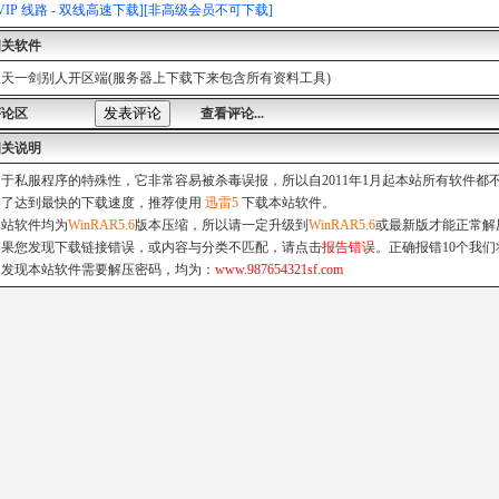
[VIP 线路 - 双线高速下载][非高级会员不可下载]
相关软件
天一剑别人开区端(服务器上下载下来包含所有资料工具)
评论区
查看评论...
相关说明
由于私服程序的特殊性，它非常容易被杀毒误报，所以自2011年1月起本站所有软件
为了达到最快的下载速度，推荐使用
迅雷5
下载本站软件。
本站软件均为
WinRAR5.6
版本压缩，所以请一定升级到
WinRAR5.6
或最新版才能正常解
如果您发现下载链接错误，或内容与分类不匹配，请点击
报告错误
。正确报错10个我们
如发现本站软件需要解压密码，均为：
www.987654321sf.com