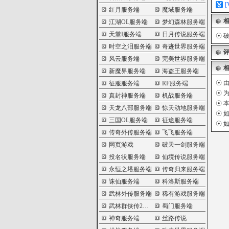
红月服务端
魔域服务端
江湖OL服务端
梦幻森林服务端
天堂I服务端
日月传说服务端
☉
破
时空之泪服务端
奇迹世界服务端
风云服务端
完美世界服务端
新魔界服务端
海盗王服务端
☉ 
征服服务端
RF服务端
☉ 
真封神服务端
机战服务端
☉ 
天龙八部服务端
惊天动地服务端
☉ 
三国OL服务端
征途服务端
☉ 
传奇外传服务端
飞飞服务端
网页游戏
破天一剑服务端
投名状服务端
仙境传说服务端
永恒之塔服务端
传奇归来服务端
诛仙服务端
科洛斯服务端
武林外传服务端
稀有游戏服务端
武林群侠传2服务端
蜀门服务端
神奇服务端
丝路传说