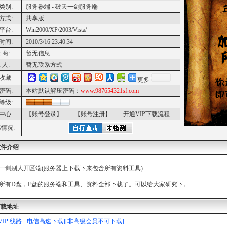
类别:
服务器端 - 破天一剑服务端
方式:
共享版
平台:
Win2000/XP/2003/Vista/
时间:
2010/3/16 23:40:34
 商:
暂无信息
 人:
暂无联系方式
收藏
更多
密码:
本站默认解压密码：
www.987654321sf.com
等级:
中心:
【账号登录】
【账号注册】
开通VIP下载流程
情况:
软件介绍
一剑别人开区端(服务器上下载下来包含所有资料工具)
所有D盘，E盘的服务端和工具、资料全部下载了。可以给大家研究下。
下载地址
[VIP 线路 - 电信高速下载][非高级会员不可下载]