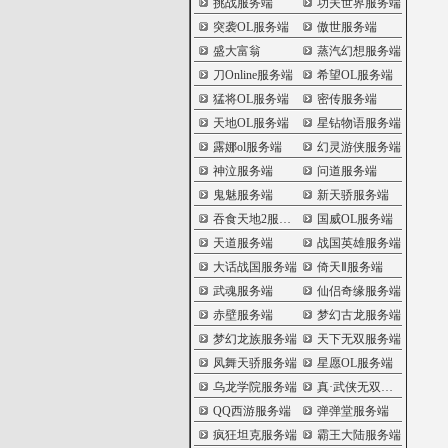
挑战服务端
功夫世界服务端
突袭OL服务端
傲世服务端
盛大富翁
蒸汽幻想服务端
刀Online服务端
希望OL服务端
猛将OL服务端
密传服务端
天地OL服务端
星钻物语服务端
露娜ol服务端
幻灵游侠服务端
神泣服务端
问道服务端
鬼魅服务端
新天骄服务端
吞食天地2服务端
国威OL服务端
天道服务端
战国英雄服务端
大话战国服务端
倚天Ⅱ服务端
武魂服务端
仙侣奇缘服务端
赤壁服务端
梦幻古龙服务端
梦幻龙族服务端
天下无双服务端
凤舞天骄服务端
星愿OL服务端
乌龙学院服务端
真·武侠无双服务端
QQ西游服务端
弹弹堂服务端
疯狂坦克服务端
霸王大陆服务端