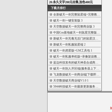
下载月排行
全新破天一剑完整鼠星端+完整教程...
4
破天一剑一键安装版
3
天空数据破天一剑完整商业版
3
中国Gm基地破天一剑鼠星完整版服...
3
新破天一剑无毒无后门的鼠星汉化...
2
新破天一剑私服鼠星端
2
破天一剑虎星版+GM工具包
1
破天一剑私服单机版+录像架设教程...
1
蓝边科技发布的破天神圣合成商业...
1
破天一剑别人开区端(服务器上下载...
1
飞龙数据破天一剑商业端[下载即可...
1
天空数据破天商业端V1.0
1
5944科技破天一剑最新更新服务端...
1