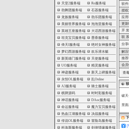
天堂2服务端
Ro服务端
软件
劲舞团服务端
石器服务端
授权
龙族服务端
劲乐团服务端
应用
更新
美丽世界服务端
泡泡堂服务端
开 发
英雄王座服务端
大话西游服务端
联 系
坦克宝贝服务端
墨香服务端
分享
倚天I服务端
绝对女神服务端
梦幻西游服务端
欢乐潜水艇
解压
推荐
新英雄门服务端
天使服务端
会员
UO服务端
精灵服务端
神迹服务端
新天上碑服务端
查毒
永恒OL服务端
乱Online
A3服务端
骑士服务端
棋牌源码
时时彩服务端
破天
神话服务端
DAoc服务端
里面
命运服务端
魔力宝贝服务端
热血江湖服务端
决战服务端
传说OL服务端
冒险岛服务端
科洛斯服务端
剑侠情缘服务端