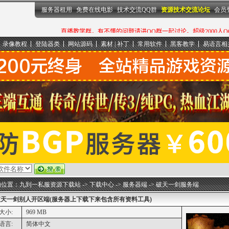
服务器租用
免费在线电影
技术交流QQ群
资源技术交流论坛
会员
录像教程
登陆器类
网站源码
素材 | 补丁
常用软件
黑客教学
易语言相
的位置：
九到一私服资源下载站
->
下载中心
->
服务器端
->
破天一剑服务端
天一剑别人开区端(服务器上下载下来包含所有资料工具)
大小:
969 MB
语言:
简体中文