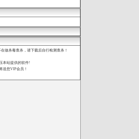
都不在做杀毒查杀，请下载后自行检测查杀！
压本站提供的软件!
将送您VIP会员！