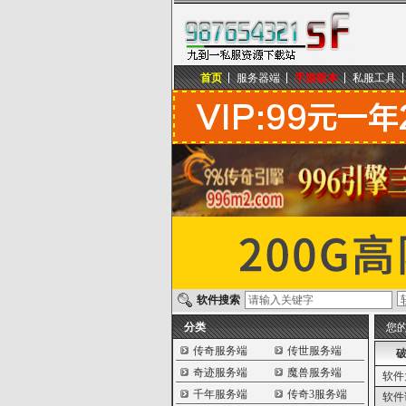
首页
服务器端
手游版本
私服工具
九到一私服资源下载站
软件搜索
分类
您
传奇服务端
传世服务端
破
奇迹服务端
魔兽服务端
软件
千年服务端
传奇3服务端
软件