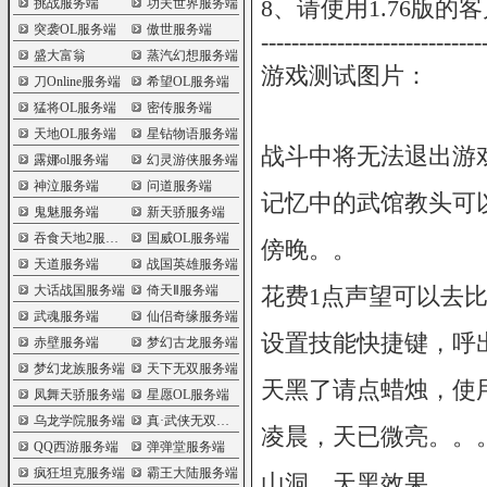
8、请使用1.76版
挑战服务端
功夫世界服务端
突袭OL服务端
傲世服务端
-----------------------------
盛大富翁
蒸汽幻想服务端
游戏测试图片：
刀Online服务端
希望OL服务端
猛将OL服务端
密传服务端
天地OL服务端
星钻物语服务端
战斗中将无法退出游
露娜ol服务端
幻灵游侠服务端
神泣服务端
问道服务端
记忆中的武馆教头可
鬼魅服务端
新天骄服务端
吞食天地2服务端
国威OL服务端
傍晚。。
天道服务端
战国英雄服务端
大话战国服务端
倚天Ⅱ服务端
花费1点声望可以去
武魂服务端
仙侣奇缘服务端
设置技能快捷键，呼
赤壁服务端
梦幻古龙服务端
梦幻龙族服务端
天下无双服务端
天黑了请点蜡烛，使
凤舞天骄服务端
星愿OL服务端
乌龙学院服务端
真·武侠无双服务端
凌晨，天已微亮。。
QQ西游服务端
弹弹堂服务端
疯狂坦克服务端
霸王大陆服务端
山洞，天黑效果。。