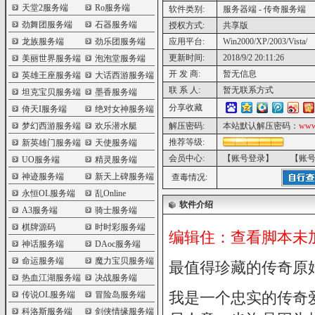
天堂2服务端
Ro服务端
软件类别:
服务器端 - 传奇服务端
劲舞团服务端
石器服务端
授权方式:
共享版
龙族服务端
劲乐团服务端
应用平台:
Win2000/XP/2003/Vista/
更新时间:
2018/9/2 20:11:26
美丽世界服务端
泡泡堂服务端
开 发 商:
暂无信息
英雄王座服务端
大话西游服务端
联 系 人:
暂无联系方式
坦克宝贝服务端
墨香服务端
分享收藏
倚天I服务端
绝对女神服务端
梦幻西游服务端
欢乐潜水艇
解压密码:
本站默认解压密码：
www
推荐等级:
新英雄门服务端
天使服务端
会员中心:
【账号登录】
【账
UO服务端
精灵服务端
神迹服务端
新天上碑服务端
查毒情况:
永恒OL服务端
乱Online
软件介绍
A3服务端
骑士服务端
棋牌源码
时时彩服务端
编辑住：查看脚本未
神话服务端
DAoc服务端
命运服务端
魔力宝贝服务端
最值得珍藏的传奇原始1.
热血江湖服务端
决战服务端
我是一个忠实的传奇爱
传说OL服务端
冒险岛服务端
科洛斯服务端
剑侠情缘服务端