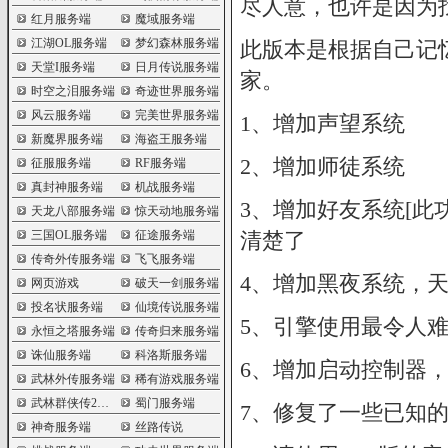
尽人意，也许是因为
红月服务端
魔域服务端
江湖OL服务端
梦幻森林服务端
此版本是根据自己记
天堂I服务端
日月传说服务端
家。
时空之泪服务端
奇迹世界服务端
风云服务端
完美世界服务端
1、增加声望系统
新魔界服务端
海盗王服务端
2、增加师徒系统
征服服务端
RF服务端
真封神服务端
机战服务端
3、增加好友系统[此
天龙八部服务端
惊天动地服务端
三国OL服务端
征途服务端
清楚了
传奇外传服务端
飞飞服务端
4、增加黑夜系统，
网页游戏
破天一剑服务端
投名状服务端
仙境传说服务端
5、引擎使用最令人
永恒之塔服务端
传奇归来服务端
诛仙服务端
科洛斯服务端
6、增加启动控制器
武林外传服务端
稀有游戏服务端
武林群侠传2服务端
蜀门服务端
7、修复了一些已知
神奇服务端
丝路传说