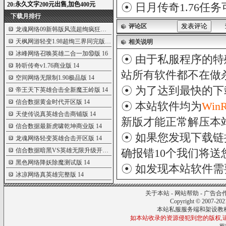
☉
日月传奇1.76任
下载月排行
评论区
龙魂网络09新韩版风流超绚疯狂加...
27
天枫网游轻变1.98超绚三界同完版...
21
相关说明
冰峰网络召唤英雄二合一加⑩版
16
☉ 由于私服程序的特
聆听传奇v1.76商业版
14
站所有软件都不在做
空间网络无限制1.90极品版
14
☉ 为了达到最快的
帝王天下英雄合击全新魔王岭版
14
信合数据黄金时代开区版
14
☉ 本站软件均为
Win
天使传说真英雄合击商铺版
14
新版才能正常解压本
信合数据最新虎啸乾坤商业版
14
☉ 如果您发现下载
龙魂网络轻变英雄合击开区版
14
信合数据暗黑VS英雄无限升级开区...
14
确报错10个我们将送您
黑色网络降妖除魔测试版
14
☉ 如发现本站软件
冰凉网络真英雄完整版
14
关于本站
-
网站帮助
-
广告合
Copyright © 2007-20
本站私服服务端和架设教
如本站收录的资源侵犯到您的版权,请来信