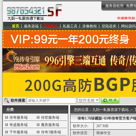
服务器租用
免费
首页
服务器端
手游版本
私服工具
录像教程
登陆器类
网站源码
九到一私服资源下载站
软件搜索
分类
您的位置：
九到一私服资源下载站
->
传奇服务端
传世服务端
传奇1.76珍藏版+03年传奇官方客户
奇迹服务端
魔兽服务端
软件大小:
267 MB
千年服务端
传奇3服务端
软件语言:
简体中文