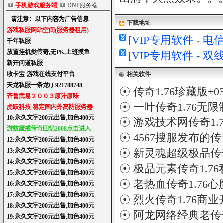
手机游戏服务端
DNF服务端
下载地址
[VIP专用软件 - 
[VIP专用软件 - 
相关软件
☉
传奇1.76珍藏版+
☉
一叶传奇1.76无
☉
游戏技术网传奇1.
☉
4567搜服发布的传
☉
新灵魂超级极品传奇
☉
极品元素传奇1.7
☉
老热血传奇1.76心
☉
烈火传奇1.76商
☉
阿龙网络经典老传奇