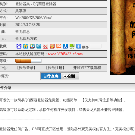
类别:
登陆器类 - QQ西游登陆器
方式:
共享版
平台:
Win2000/XP/2003/Vista/
时间:
2012/7/3 7:33:28
 商:
暂无信息
 人:
暂无联系方式
收藏
更多
密码:
本站默认解压密码：
www.987654321sf.com
等级:
中心:
【账号登录】
【账号注册】
开通VIP下载流程
情况:
软件介绍
开发的一款简易QQ西游登陆器免费版，功能简单，【仅支持帐号注册等功能】。
高级版可联系老龙定制，承接任何程序开发项目，销售天龙八部全兼容登陆器。
------------------------------------------
登陆器无任何广告。GM可直接开区使用，登陆器外观完美模仿官方[注：完美模仿哦]