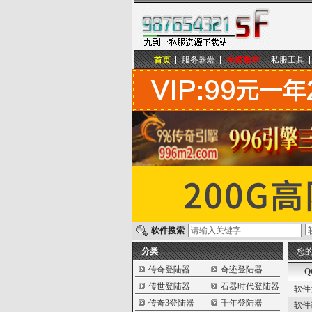
首页
服务器端
手游版本
私服工具
九到一私服资源下载站
软件搜索
分类
您
传奇登陆器
奇迹登陆器
Q
传世登陆器
石器时代登陆器
软件
传奇3登陆器
千年登陆器
软件