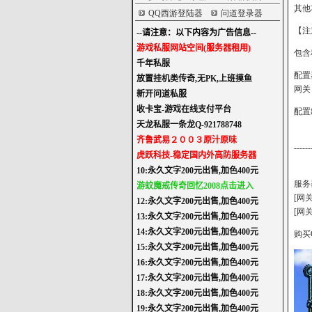
其他
QQ西游登陆器
问道登录器
【注
包含
配置
网关
配置
------
服务
[网
[网
购买