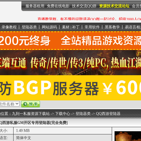
服务器租用
免费在线电影
技术交流QQ群
资源技术交流论坛
会员
录像教程
登陆器类
网站源码
素材 | 补丁
常用软件
黑客教学
易语言相
的位置：
九到一私服资源下载站
->
下载中心
->
登陆器类
->
QQ西游登陆器
Q西游私服GM开区专用登陆器[完全免费]
大小:
1.49 MB
语言:
简体中文