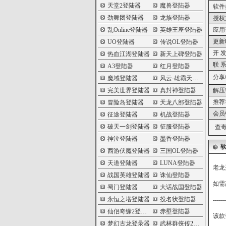
天堂2登陆器
魔兽登陆器
软件
劲舞团登陆器
龙族登陆器
授权
乱Online登陆器
英雄王座登陆器
应用
更新
UO登陆器
传说OL登陆器
开 发
热血江湖登陆器
新天上碑登陆器
联 系
A3登陆器
红月登陆器
分享
魔域登陆器
风云-雄霸天下登陆器
完美世界登陆器
真封神登陆器
解压
推荐
冒险岛登陆器
天龙八部登陆器
会员
征途登陆器
机战登陆器
破天一剑登陆器
征服登陆器
查毒
神泣登陆器
墨香登陆器
西游伏魔登陆器
三国OL登陆器
天道登陆器
LUNA登陆器
老龙
战国英雄登陆器
诛仙登陆器
如需
蜀门登陆器
大话战国登陆器
永恒之塔登陆器
投名状登陆器
------
仙侣奇缘2登陆器
赤壁登陆器
该款
梦幻古龙登录器
武林群侠传2登陆器